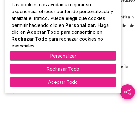
Las cookies nos ayudan a mejorar su
𝐝𝐞 𝐓𝐮𝐧𝐠𝐮𝐫𝐚𝐡𝐮𝐚, 𝐜𝐨𝐧 𝐬𝐮 𝐝𝐢𝐫𝐞𝐜𝐭𝐨𝐫𝐚 𝐥𝐚 𝐌𝐠𝐭𝐫. 𝐍𝐨𝐞𝐦𝐢 𝐒𝐚𝐥𝐚𝐳𝐚𝐫,
experiencia, ofrecer contenido personalizado y
𝐜𝐨𝐧𝐯𝐨𝐜𝐚 𝐚 𝐦ú𝐬𝐢𝐜𝐨𝐬, 𝐝𝐨𝐜𝐞𝐧𝐭𝐞𝐬 𝐲 𝐩𝐫𝐨𝐟𝐞𝐬𝐢𝐨𝐧𝐚𝐥𝐞𝐬 𝐝𝐞𝐥 á𝐫𝐞𝐚 𝐚𝐫𝐭í𝐬𝐭𝐢𝐜𝐚 𝐚
analizar el tráfico. Puede elegir qué cookies
permitir haciendo clic en
Personalizar
. Haga
𝐩𝐚𝐫𝐭𝐢𝐜𝐢𝐩𝐚𝐫 𝐞𝐧 𝐥𝐚 𝐜𝐨𝐧𝐯𝐨𝐜𝐚𝐭𝐨𝐫𝐢𝐚 𝐚𝐛𝐢𝐞𝐫𝐭𝐚 𝐩𝐚𝐫𝐚 𝐢𝐦𝐩𝐚𝐫𝐭𝐢𝐫 𝐞𝐥 𝐓𝐚𝐥𝐥𝐞𝐫 𝐝𝐞
clic en
Aceptar Todo
para consentir o en
𝐆𝐮𝐢𝐭𝐚𝐫𝐫𝐚, 𝐝𝐢𝐫𝐢𝐠𝐢𝐝𝐨 𝐚 𝐧𝐢ñ𝐨𝐬, 𝐣ó𝐯𝐞𝐧𝐞𝐬 𝐲 𝐚𝐝𝐮𝐥𝐭𝐨𝐬.
Rechazar Todo
para rechazar cookies no
esenciales.
𝐑𝐞𝐪𝐮𝐢𝐬𝐢𝐭𝐨𝐬 𝐝𝐞 𝐩𝐨𝐬𝐭𝐮𝐥𝐚𝐜𝐢ó𝐧:
Personalizar
𝐎𝐟𝐢𝐜𝐢𝐨 𝐝𝐞 𝐩𝐨𝐬𝐭𝐮𝐥𝐚𝐜𝐢ó𝐧 𝐝𝐢𝐫𝐢𝐠𝐢𝐝𝐨 𝐚 𝐥𝐚 𝐃𝐢𝐫𝐞𝐜𝐭𝐨𝐫𝐚 𝐏𝐫𝐨𝐯𝐢𝐧𝐜𝐢𝐚𝐥 𝐝𝐞 𝐥𝐚
Rechazar Todo
𝐂𝐚𝐬𝐚 𝐝𝐞 𝐥𝐚 𝐂𝐮𝐥𝐭𝐮𝐫𝐚 𝐍ú𝐜𝐥𝐞𝐨 𝐝𝐞 𝐓𝐮𝐧𝐠𝐮𝐫𝐚𝐡𝐮𝐚.
Aceptar Todo
𝐂𝐚𝐫𝐩𝐞𝐭𝐚 𝐚𝐫𝐭í𝐬𝐭𝐢𝐜𝐚 𝐚𝐜𝐭𝐮𝐚𝐥𝐢𝐳𝐚𝐝𝐚.
𝐂𝐮𝐫𝐫í𝐜𝐮𝐥𝐮𝐦 𝐯𝐢𝐭𝐚𝐞 𝐝𝐞𝐭𝐚𝐥𝐥𝐚𝐝𝐨.
𝐂𝐨𝐩𝐢𝐚 𝐝𝐞 𝐭í𝐭𝐮𝐥𝐨 𝐚𝐜𝐚𝐝é𝐦𝐢𝐜𝐨 𝐨 𝐜𝐞𝐫𝐭𝐢𝐟𝐢𝐜𝐚𝐜𝐢𝐨𝐧𝐞𝐬 𝐫𝐞𝐥𝐞𝐯𝐚𝐧𝐭𝐞𝐬 (𝐞𝐧 𝐜𝐚𝐬𝐨
𝐝𝐞 𝐭𝐞𝐧𝐞𝐫𝐥𝐨𝐬).