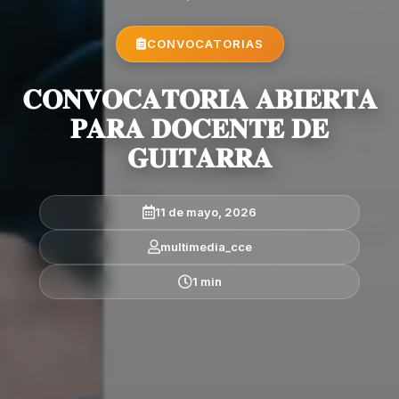
CONVOCATORIAS
𝐂𝐎𝐍𝐕𝐎𝐂𝐀𝐓𝐎𝐑𝐈𝐀 𝐀𝐁𝐈𝐄𝐑𝐓𝐀
𝐏𝐀𝐑𝐀 𝐃𝐎𝐂𝐄𝐍𝐓𝐄 𝐃𝐄
𝐆𝐔𝐈𝐓𝐀𝐑𝐑𝐀
11 de mayo, 2026
multimedia_cce
1 min