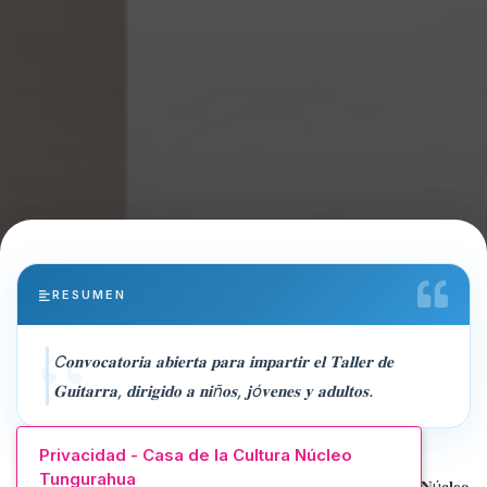
RESUMEN
C𝐨𝐧𝐯𝐨𝐜𝐚𝐭𝐨𝐫𝐢𝐚 𝐚𝐛𝐢𝐞𝐫𝐭𝐚 𝐩𝐚𝐫𝐚 𝐢𝐦𝐩𝐚𝐫𝐭𝐢𝐫 𝐞𝐥 𝐓𝐚𝐥𝐥𝐞𝐫 𝐝𝐞
𝐆𝐮𝐢𝐭𝐚𝐫𝐫𝐚, 𝐝𝐢𝐫𝐢𝐠𝐢𝐝𝐨 𝐚 𝐧𝐢ñ𝐨𝐬, 𝐣ó𝐯𝐞𝐧𝐞𝐬 𝐲 𝐚𝐝𝐮𝐥𝐭𝐨𝐬.
Privacidad - Casa de la Cultura Núcleo
Tungurahua
𝐋𝐚 𝐂𝐚𝐬𝐚 𝐝𝐞 𝐥𝐚 𝐂𝐮𝐥𝐭𝐮𝐫𝐚 𝐄𝐜𝐮𝐚𝐭𝐨𝐫𝐢𝐚𝐧𝐚 “𝐁𝐞𝐧𝐣𝐚𝐦í𝐧 𝐂𝐚𝐫𝐫𝐢ó𝐧” 𝐍ú𝐜𝐥𝐞𝐨