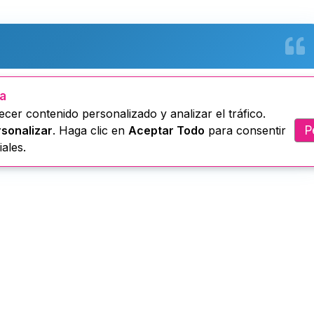
ua
𝐚𝐜𝐢ó𝐧 𝐝𝐞 𝐩𝐢𝐧𝐭𝐮𝐫𝐚 𝐞𝐧 𝐥𝐚𝐬 𝐢𝐧𝐬𝐭𝐚𝐥𝐚𝐜𝐢𝐨𝐧𝐞𝐬 𝐝𝐞 𝐥𝐚 𝐫𝐚𝐝𝐢𝐨
cer contenido personalizado y analizar el tráfico.
P
sonalizar
. Haga clic en
Aceptar Todo
para consentir
ales.
𝐦í𝐧 𝐂𝐚𝐫𝐫𝐢ó𝐧” 𝐍ú𝐜𝐥𝐞𝐨 𝐝𝐞 𝐓𝐮𝐧𝐠𝐮𝐫𝐚𝐡𝐮𝐚, 𝐜𝐨𝐧 𝐬𝐮 𝐝𝐢𝐫𝐞𝐜𝐭𝐨𝐫𝐚 𝐥𝐚
 𝐬𝐮𝐬 𝐞𝐬𝐩𝐚𝐜𝐢𝐨𝐬 𝐢𝐧𝐬𝐭𝐢𝐭𝐮𝐜𝐢𝐨𝐧𝐚𝐥𝐞𝐬 𝐦𝐞𝐝𝐢𝐚𝐧𝐭𝐞 𝐞𝐥 𝐜𝐚𝐦𝐛𝐢𝐨 𝐝𝐞 𝐜é𝐬𝐩
𝐬𝐭𝐚𝐥𝐚𝐜𝐢𝐨𝐧𝐞𝐬 𝐝𝐞 𝐥𝐚 𝐫𝐚𝐝𝐢𝐨 𝐢𝐧𝐬𝐭𝐢𝐭𝐮𝐜𝐢𝐨𝐧𝐚𝐥.