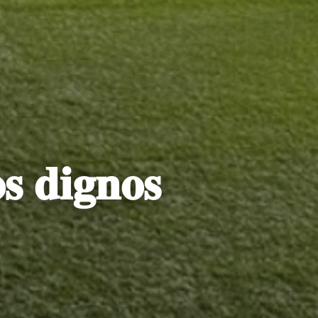
𝐬 𝐝𝐢𝐠𝐧𝐨𝐬