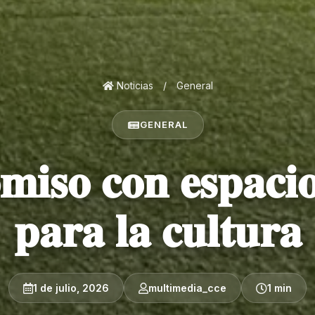
Noticias
/
General
GENERAL
𝐢𝐬𝐨 𝐜𝐨𝐧 𝐞𝐬𝐩𝐚𝐜𝐢𝐨
𝐩𝐚𝐫𝐚 𝐥𝐚 𝐜𝐮𝐥𝐭𝐮𝐫𝐚
1 de julio, 2026
multimedia_cce
1 min