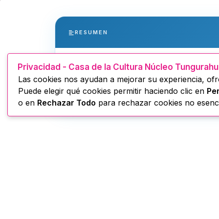
RESUMEN
Privacidad - Casa de la Cultura Núcleo Tungurah
C𝐚𝐦𝐛𝐢𝐨 𝐝𝐞 𝐜é𝐬𝐩𝐞𝐝 𝐬𝐢𝐧𝐭é𝐭𝐢𝐜𝐨 𝐲 𝐥𝐚 𝐫𝐞𝐧𝐨𝐯
Las cookies nos ayudan a mejorar su experiencia, ofre
𝐢𝐧𝐬𝐭𝐢𝐭𝐮𝐜𝐢𝐨𝐧𝐚𝐥.
Puede elegir qué cookies permitir haciendo clic en
Per
o en
Rechazar Todo
para rechazar cookies no esenci
𝐋𝐚 𝐂𝐚𝐬𝐚 𝐝𝐞 𝐥𝐚 𝐂𝐮𝐥𝐭𝐮𝐫𝐚 𝐄𝐜𝐮𝐚𝐭𝐨𝐫𝐢𝐚𝐧𝐚 “𝐁𝐞𝐧𝐣𝐚
𝐌𝐠𝐭𝐫. 𝐍𝐨𝐞𝐦𝐢 𝐒𝐚𝐥𝐚𝐳𝐚𝐫, 𝐜𝐨𝐧𝐭𝐢𝐧ú𝐚 𝐟𝐨𝐫𝐭𝐚𝐥𝐞𝐜𝐢𝐞𝐧𝐝
𝐬𝐢𝐧𝐭é𝐭𝐢𝐜𝐨 𝐲 𝐥𝐚 𝐫𝐞𝐧𝐨𝐯𝐚𝐜𝐢ó𝐧 𝐝𝐞 𝐩𝐢𝐧𝐭𝐮𝐫𝐚 𝐞𝐧 𝐥𝐚𝐬 𝐢𝐧
𝐏𝐫𝐨𝐜𝐞𝐬𝐨: