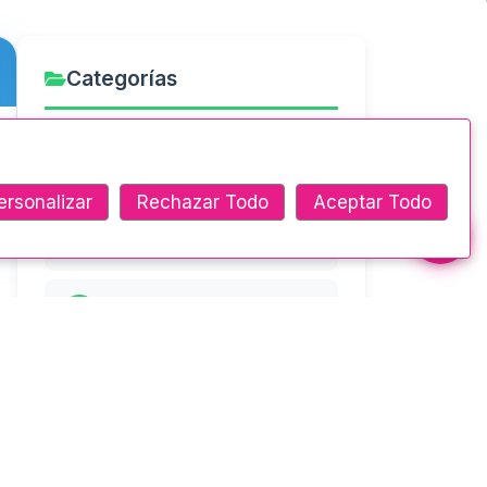
Categorías
Actividades Culturales
5
ersonalizar
Rechazar Todo
Aceptar Todo
Comunicados Oficiales
1
Convocatorias
2
𝐝
Eventos
3
General
16