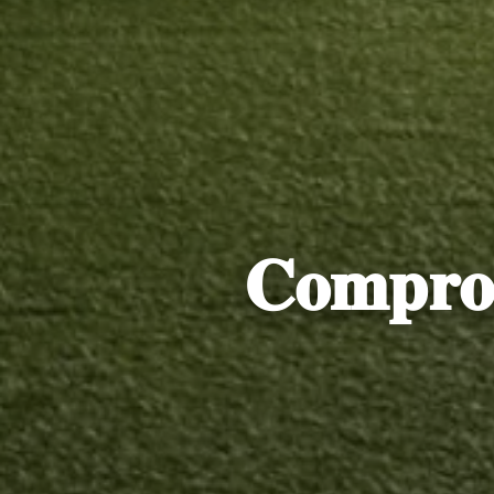
𝐂𝐨𝐦𝐩𝐫𝐨𝐦