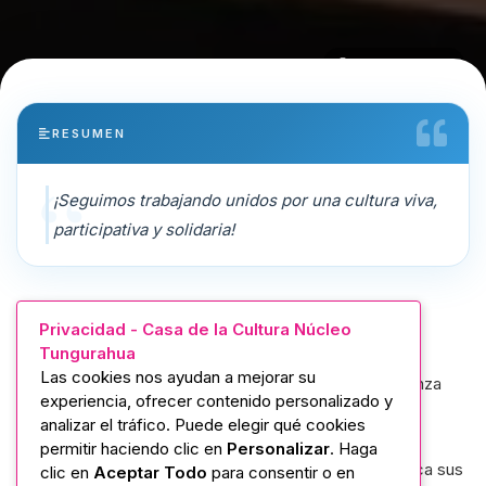
Diego Alulema
RESUMEN
¡Seguimos trabajando unidos por una cultura viva,
participativa y solidaria!
Desde la Casa de la Cultura Ecuatoriana Núcleo de
Privacidad - Casa de la Cultura Núcleo
Tungurahua
Tungurahua, con su directora la Mgtr. Noemi Salazar,
Las cookies nos ayudan a mejorar su
realizamos una visita al Centro Cultural Guaytambo Danza
experiencia, ofrecer contenido personalizado y
Andina, bajo la dirección del maestro Darwin Oñate.
analizar el tráfico. Puede elegir qué cookies
permitir haciendo clic en
Personalizar
. Haga
Este recorrido de apoyo nos permitió conocer de cerca sus
clic en
Aceptar Todo
para consentir o en