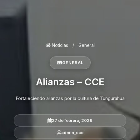
Noticias
/
General
GENERAL
Alianzas – CCE
Fortaleciendo alianzas por la cultura de Tungurahua
27 de febrero, 2026
admin_cce