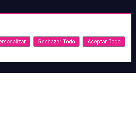
ersonalizar
Rechazar Todo
Aceptar Todo
Ponte en contacto
Ambato - Montalvo y Castillo