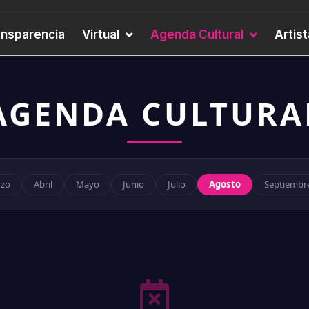
ansparencia
Virtual
Agenda Cultural
Artis
AGENDA CULTURA
zo
Abril
Mayo
Junio
Julio
Agosto
Septiembr