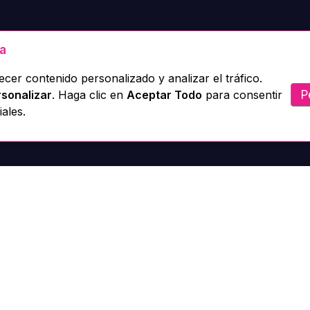
ua
cer contenido personalizado y analizar el tráfico.
P
sonalizar
. Haga clic en
Aceptar Todo
para consentir
ales.
Menú
Servicios
Biblioteca
ome
Administración