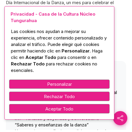
Día Internacional de la Danza, un mes para celebrar el
movimiento como patrimonio, memoria e identidad.
Privacidad - Casa de la Cultura Núcleo
Tungurahua
Las cookies nos ayudan a mejorar su
experiencia, ofrecer contenido personalizado y
Programa
analizar el tráfico. Puede elegir qué cookies
permitir haciendo clic en
Personalizar
. Haga
clic en
Aceptar Todo
para consentir o en
Rechazar Todo
para rechazar cookies no
esenciales.
La Casa de la Cultura Ecuatoriana “Benjamín
Carrión” Núcleo de Tungurahua se suma a la
Personalizar
programación de la Corporación Unidanza
Tungurahua en la XVIII edición del Día Internacional
Rechazar Todo
de la Danza, un mes para celebrar el movimiento
como patrimonio, memoria e identidad.
Aceptar Todo
Del 11 al 29 de abril
Tertulias y Leyendas | Conversatorio
“Saberes y enseñanzas de la danza”
Un espacio para reflexionar y dialogar sobre la