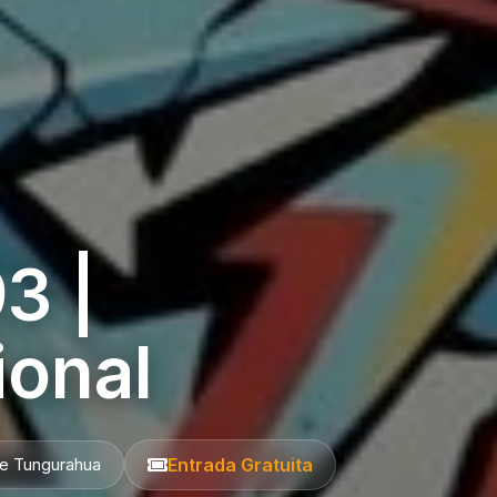
3 |
ional
de Tungurahua
Entrada Gratuita