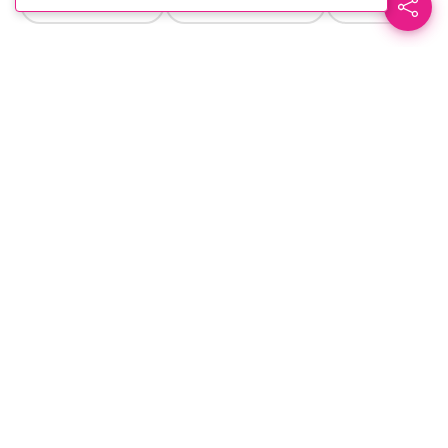
Transparencia
Rueda de Prensa
Prensa
Información
FECHA
4 Mar 2026
HORA
10:30
LUGAR
Salón “Jorge Enrique Adoum” – CCE
Núcleo Tungurahua
Simon Bolivar y Juan Montalvo