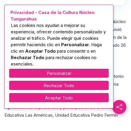
Privacidad - Casa de la Cultura Núcleo
Tungurahua
La Casa de la Cultura Ecuatoriana “Benjamín Carrión” Núcleo
Las cookies nos ayudan a mejorar su
de Tungurahua, con su directora Mgtr. Noemí Salazar, vivió
experiencia, ofrecer contenido personalizado y
una jornada llena de arte y reflexión con la presentación de la
analizar el tráfico. Puede elegir qué cookies
permitir haciendo clic en
Personalizar
. Haga
obra “Los Disparates Andan Sueltos”, realizada el pasado 26
clic en
Aceptar Todo
para consentir o en
de marzo en el Salón “Jorge Enrique Adoum”.
Rechazar Todo
para rechazar cookies no
esenciales.
Con un enfoque que combinó humor, aprendizaje y
Personalizar
sensibilidad, los talentosos actores Julia Mayorga y Antonio
Barragán cautivaron al público con una puesta en escena
Rechazar Todo
dinámica y emotiva.
Aceptar Todo
Agradecemos la presencia y participación de la Unidad
Educativa Las Américas, Unidad Educativa Pedro Fermín
Cevallos y Unidad Educativa Suizo, quienes fueron parte de
esta experiencia cultural que fortalece el vínculo entre