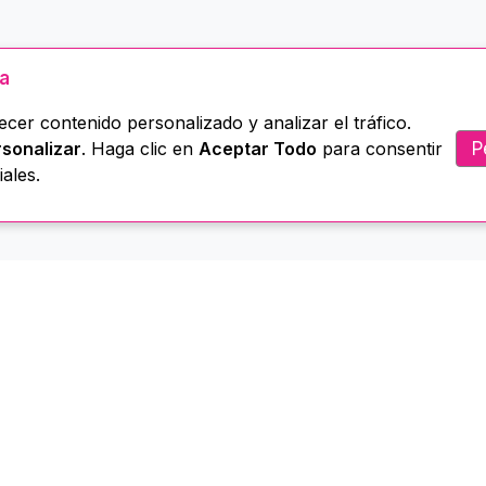
ua
cer contenido personalizado y analizar el tráfico.
P
sonalizar
. Haga clic en
Aceptar Todo
para consentir
ales.
Menú
Servicios
Biblioteca
ome
Administración