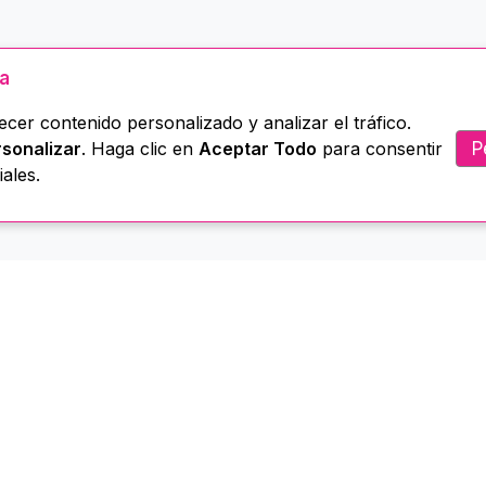
ua
cer contenido personalizado y analizar el tráfico.
P
sonalizar
. Haga clic en
Aceptar Todo
para consentir
ales.
Menú
Servicios
Biblioteca
ome
Administración