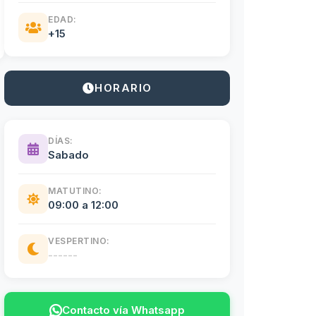
EDAD:
+15
HORARIO
DÍAS:
Sabado
MATUTINO:
09:00 a 12:00
VESPERTINO:
------
Contacto vía Whatsapp