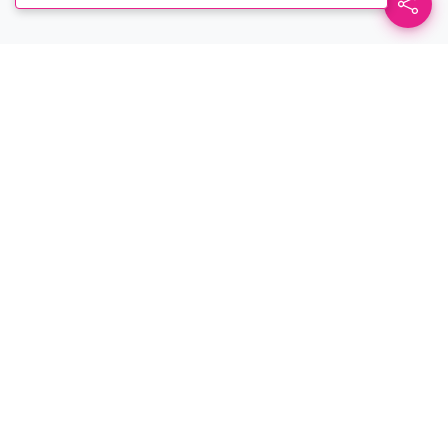
Casa de la Cultura - Núcleo
Tungurahua
Sitio oficial de la Casa de la Cultura -
Núcleo Tungurahua. Conoce todos
nuestros servicios virtuales, talleres y
artistas.
Menú
Servicios
Biblioteca