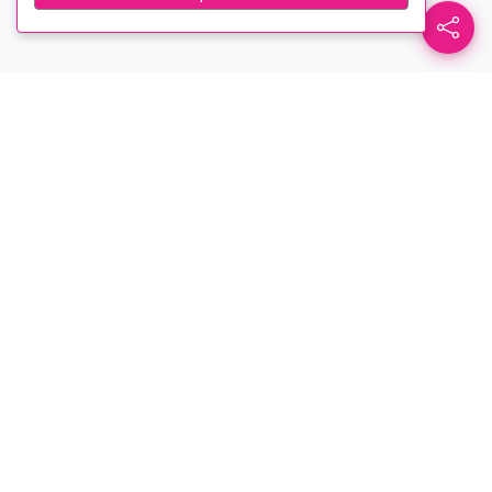
Casa de la Cultura - Núcleo
Tungurahua
Sitio oficial de la Casa de la Cultura -
Núcleo Tungurahua. Conoce todos
nuestros servicios virtuales, talleres y
artistas.
Menú
Servicios