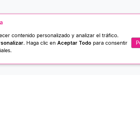
ua
cer contenido personalizado y analizar el tráfico.
P
sonalizar
. Haga clic en
Aceptar Todo
para consentir
ales.
Menú
Servicios
Biblioteca
ome
Administración