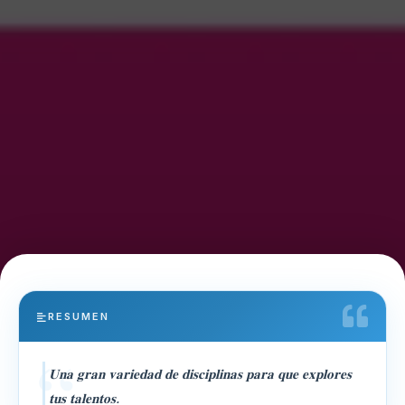
RESUMEN
𝐔𝐧𝐚 𝐠𝐫𝐚𝐧 𝐯𝐚𝐫𝐢𝐞𝐝𝐚𝐝 𝐝𝐞 𝐝𝐢𝐬𝐜𝐢𝐩𝐥𝐢𝐧𝐚𝐬 𝐩𝐚𝐫𝐚 𝐪𝐮𝐞 𝐞𝐱𝐩𝐥𝐨𝐫𝐞𝐬
𝐭𝐮𝐬 𝐭𝐚𝐥𝐞𝐧𝐭𝐨𝐬.