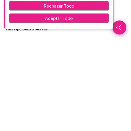
𝐀𝐣𝐞𝐝𝐫𝐞𝐳
Rechazar Todo
𝐘𝐨𝐠𝐚
Aceptar Todo
𝐈𝐧𝐬𝐜𝐫𝐢𝐩𝐜𝐢𝐨𝐧𝐞𝐬 𝐚𝐛𝐢𝐞𝐫𝐭𝐚𝐬.
𝐁𝐢𝐛𝐥𝐢𝐨𝐭𝐞𝐜𝐚 (𝐩𝐥𝐚𝐧𝐭𝐚 𝐛𝐚𝐣𝐚) 𝐝𝐞 𝐥𝐚 𝐂𝐚𝐬𝐚 𝐝𝐞 𝐥𝐚 𝐂𝐮𝐥𝐭𝐮𝐫𝐚 𝐍ú𝐜𝐥𝐞𝐨 𝐝𝐞
𝐓𝐮𝐧𝐠𝐮𝐫𝐚𝐡𝐮𝐚
𝐈𝐧𝐟𝐨𝐫𝐦𝐚𝐜𝐢ó𝐧: 𝟎𝟗𝟗𝟐𝟖𝟐𝟎𝟏𝟓𝟎
𝐈𝐧𝐠. 𝐀𝐝𝐫𝐢𝐚𝐧𝐚 𝐆𝐮𝐚𝐲𝐠𝐮𝐚 – 𝐂𝐨𝐨𝐫𝐝𝐢𝐧𝐚𝐝𝐨𝐫𝐚 𝐝𝐞 𝐥𝐨𝐬 𝐓𝐚𝐥𝐥𝐞𝐫𝐞𝐬
𝐕𝐚𝐜𝐚𝐜𝐢𝐨𝐧𝐚𝐥𝐞𝐬
𝐄𝐥𝐢𝐠𝐞 𝐥𝐚 𝐝𝐢𝐬𝐜𝐢𝐩𝐥𝐢𝐧𝐚 𝐪𝐮𝐞 𝐦á𝐬 𝐭𝐞 𝐚𝐩𝐚𝐬𝐢𝐨𝐧𝐚 𝐨 𝐚𝐧í𝐦𝐚𝐭𝐞 𝐚 𝐝𝐞𝐬𝐜𝐮𝐛𝐫𝐢𝐫
𝐮𝐧𝐚 𝐧𝐮𝐞𝐯𝐚.