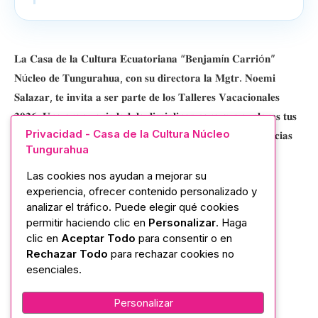
𝐋𝐚 𝐂𝐚𝐬𝐚 𝐝𝐞 𝐥𝐚 𝐂𝐮𝐥𝐭𝐮𝐫𝐚 𝐄𝐜𝐮𝐚𝐭𝐨𝐫𝐢𝐚𝐧𝐚 “𝐁𝐞𝐧𝐣𝐚𝐦í𝐧 𝐂𝐚𝐫𝐫𝐢ó𝐧”
𝐍ú𝐜𝐥𝐞𝐨 𝐝𝐞 𝐓𝐮𝐧𝐠𝐮𝐫𝐚𝐡𝐮𝐚, 𝐜𝐨𝐧 𝐬𝐮 𝐝𝐢𝐫𝐞𝐜𝐭𝐨𝐫𝐚 𝐥𝐚 𝐌𝐠𝐭𝐫. 𝐍𝐨𝐞𝐦𝐢
𝐒𝐚𝐥𝐚𝐳𝐚𝐫, 𝐭𝐞 𝐢𝐧𝐯𝐢𝐭𝐚 𝐚 𝐬𝐞𝐫 𝐩𝐚𝐫𝐭𝐞 𝐝𝐞 𝐥𝐨𝐬 𝐓𝐚𝐥𝐥𝐞𝐫𝐞𝐬 𝐕𝐚𝐜𝐚𝐜𝐢𝐨𝐧𝐚𝐥𝐞𝐬
𝟐𝟎𝟐𝟔. 𝐔𝐧𝐚 𝐠𝐫𝐚𝐧 𝐯𝐚𝐫𝐢𝐞𝐝𝐚𝐝 𝐝𝐞 𝐝𝐢𝐬𝐜𝐢𝐩𝐥𝐢𝐧𝐚𝐬 𝐩𝐚𝐫𝐚 𝐪𝐮𝐞 𝐞𝐱𝐩𝐥𝐨𝐫𝐞𝐬 𝐭𝐮𝐬
Privacidad - Casa de la Cultura Núcleo
𝐭𝐚𝐥𝐞𝐧𝐭𝐨𝐬, 𝐝𝐞𝐬𝐚𝐫𝐫𝐨𝐥𝐥𝐞𝐬 𝐧𝐮𝐞𝐯𝐚𝐬 𝐡𝐚𝐛𝐢𝐥𝐢𝐝𝐚𝐝𝐞𝐬 𝐲 𝐯𝐢𝐯𝐚𝐬 𝐞𝐱𝐩𝐞𝐫𝐢𝐞𝐧𝐜𝐢𝐚𝐬
Tungurahua
𝐪𝐮𝐞 𝐢𝐧𝐬𝐩𝐢𝐫𝐞𝐧 𝐭𝐮 𝐜𝐫𝐞𝐚𝐭𝐢𝐯𝐢𝐝𝐚𝐝.
Las cookies nos ayudan a mejorar su
𝐎𝐫𝐚𝐭𝐨𝐫𝐢𝐚 𝐲 𝐋𝐢𝐝𝐞𝐫𝐚𝐳𝐠𝐨
experiencia, ofrecer contenido personalizado y
analizar el tráfico. Puede elegir qué cookies
𝐏𝐨𝐞𝐬í𝐚, 𝐂𝐚𝐫𝐭𝐚𝐬 𝐀𝐧𝐭𝐢𝐠𝐮𝐚𝐬 𝐲 𝐋𝐢𝐛𝐫𝐨𝐬 𝐀𝐫𝐭𝐞𝐬𝐚𝐧𝐚𝐥𝐞𝐬
permitir haciendo clic en
Personalizar
. Haga
clic en
Aceptar Todo
para consentir o en
Rechazar Todo
para rechazar cookies no
𝐂𝐢𝐧𝐞, 𝐀𝐜𝐭𝐮𝐚𝐜𝐢ó𝐧 𝐲 𝐀𝐮𝐝𝐢𝐨𝐯𝐢𝐬𝐮𝐚𝐥
esenciales.
𝐅𝐨𝐭𝐨𝐠𝐫𝐚𝐟í𝐚
Personalizar