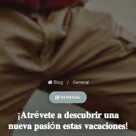
Blog
/
General
GENERAL
¡𝐀𝐭𝐫é𝐯𝐞𝐭𝐞 𝐚 𝐝𝐞𝐬𝐜𝐮𝐛𝐫𝐢𝐫 𝐮𝐧𝐚
𝐧𝐮𝐞𝐯𝐚 𝐩𝐚𝐬𝐢ó𝐧 𝐞𝐬𝐭𝐚𝐬 𝐯𝐚𝐜𝐚𝐜𝐢𝐨𝐧𝐞𝐬!