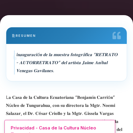
RESUMEN
I𝐧𝐚𝐮𝐠𝐮𝐫𝐚𝐜𝐢ó𝐧 𝐝𝐞 𝐥𝐚 𝐦𝐮𝐞𝐬𝐭𝐫𝐚 𝐟𝐨𝐭𝐨𝐠𝐫á𝐟𝐢𝐜𝐚 “𝐑𝐄𝐓𝐑𝐀𝐓𝐎
- 𝐀𝐔𝐓𝐎𝐑𝐑𝐄𝐓𝐑𝐀𝐓𝐎” 𝐝𝐞𝐥 𝐚𝐫𝐭𝐢𝐬𝐭𝐚 𝐉𝐚𝐢𝐦𝐞 𝐀𝐧í𝐛𝐚𝐥
𝐕𝐞𝐧𝐞𝐠𝐚𝐬 𝐆𝐚𝐯𝐢𝐥𝐚𝐧𝐞𝐬.
L𝐚 𝐂𝐚𝐬𝐚 𝐝𝐞 𝐥𝐚 𝐂𝐮𝐥𝐭𝐮𝐫𝐚 𝐄𝐜𝐮𝐚𝐭𝐨𝐫𝐢𝐚𝐧𝐚 “𝐁𝐞𝐧𝐣𝐚𝐦í𝐧 𝐂𝐚𝐫𝐫𝐢ó𝐧”
𝐍ú𝐜𝐥𝐞𝐨 𝐝𝐞 𝐓𝐮𝐧𝐠𝐮𝐫𝐚𝐡𝐮𝐚, 𝐜𝐨𝐧 𝐬𝐮 𝐝𝐢𝐫𝐞𝐜𝐭𝐨𝐫𝐚 𝐥𝐚 𝐌𝐠𝐭𝐫. 𝐍𝐨𝐞𝐦𝐢
𝐒𝐚𝐥𝐚𝐳𝐚𝐫, 𝐞𝐥 𝐃𝐫. 𝐂é𝐬𝐚𝐫 𝐂𝐫𝐢𝐨𝐥𝐥𝐨 𝐲 𝐥𝐚 𝐌𝐠𝐭𝐫. 𝐆𝐢𝐬𝐬𝐞𝐥𝐚 𝐕𝐚𝐫𝐠𝐚𝐬
𝐦𝐢𝐞𝐦𝐛𝐫𝐨𝐬 𝐝𝐞𝐥 𝐝𝐢𝐫𝐞𝐜𝐭𝐨𝐫𝐢𝐨, 𝐜𝐞𝐥𝐞𝐛𝐫𝐚𝐫𝐨𝐧 𝐥𝐚 𝐢𝐧𝐚𝐮𝐠𝐮𝐫𝐚𝐜𝐢ó𝐧 𝐝𝐞 𝐥𝐚
Privacidad - Casa de la Cultura Núcleo
𝐦𝐮𝐞𝐬𝐭𝐫𝐚 𝐟𝐨𝐭𝐨𝐠𝐫á𝐟𝐢𝐜𝐚 “𝐑𝐄𝐓𝐑𝐀𝐓𝐎 - 𝐀𝐔𝐓𝐎𝐑𝐑𝐄𝐓𝐑𝐀𝐓𝐎” 𝐝𝐞𝐥