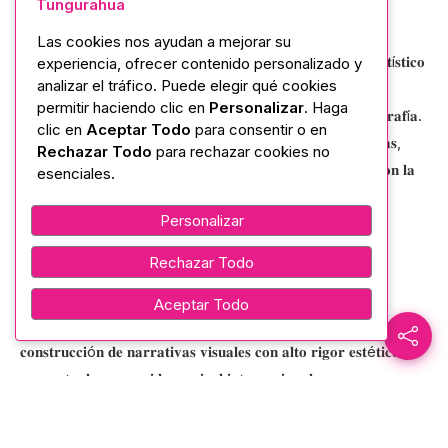
Tungurahua
𝐚𝐫𝐭𝐢𝐬𝐭𝐚 𝐉𝐚𝐢𝐦𝐞 𝐀𝐧í𝐛𝐚𝐥 𝐕𝐞𝐧𝐞𝐠𝐚𝐬 𝐆𝐚𝐯𝐢𝐥𝐚𝐧𝐞𝐬.
Las cookies nos ayudan a mejorar su
𝐋𝐚 𝐦𝐮𝐞𝐬𝐭𝐫𝐚 𝐟𝐨𝐭𝐨𝐠𝐫á𝐟𝐢𝐜𝐚 𝐬𝐞 𝐜𝐨𝐧𝐬𝐨𝐥𝐢𝐝ó 𝐜𝐨𝐦𝐨 𝐮𝐧 𝐞𝐬𝐩𝐚𝐜𝐢𝐨 𝐚𝐫𝐭í𝐬𝐭𝐢𝐜𝐨
experiencia, ofrecer contenido personalizado y
analizar el tráfico. Puede elegir qué cookies
𝐲 𝐜𝐮𝐥𝐭𝐮𝐫𝐚𝐥 𝐝𝐞𝐝𝐢𝐜𝐚𝐝𝐨 𝐚 𝐥𝐚 𝐞𝐱𝐩𝐥𝐨𝐫𝐚𝐜𝐢ó𝐧 𝐝𝐞 𝐥𝐚 𝐢𝐝𝐞𝐧𝐭𝐢𝐝𝐚𝐝, 𝐥𝐚𝐬
permitir haciendo clic en
Personalizar
. Haga
𝐞𝐦𝐨𝐜𝐢𝐨𝐧𝐞𝐬 𝐲 𝐥𝐚𝐬 𝐡𝐢𝐬𝐭𝐨𝐫𝐢𝐚𝐬 𝐩𝐞𝐫𝐬𝐨𝐧𝐚𝐥𝐞𝐬 𝐚 𝐭𝐫𝐚𝐯é𝐬 𝐝𝐞 𝐥𝐚 𝐟𝐨𝐭𝐨𝐠𝐫𝐚𝐟í𝐚.
clic en
Aceptar Todo
para consentir o en
𝐋𝐚 𝐦𝐮𝐞𝐬𝐭𝐫𝐚 𝐫𝐞𝐮𝐧𝐢ó 𝐨𝐛𝐫𝐚𝐬 𝐪𝐮𝐞 𝐫𝐞𝐟𝐥𝐞𝐣𝐚𝐫𝐨𝐧 𝐝𝐢𝐬𝐭𝐢𝐧𝐭𝐚𝐬 𝐦𝐢𝐫𝐚𝐝𝐚𝐬,
Rechazar Todo
para rechazar cookies no
𝐞𝐬𝐭𝐢𝐥𝐨𝐬 𝐲 𝐩𝐞𝐫𝐬𝐩𝐞𝐜𝐭𝐢𝐯𝐚𝐬, 𝐩𝐞𝐫𝐦𝐢𝐭𝐢𝐞𝐧𝐝𝐨 𝐚𝐥 𝐩ú𝐛𝐥𝐢𝐜𝐨 𝐜𝐨𝐧𝐞𝐜𝐭𝐚𝐫 𝐜𝐨𝐧 𝐥𝐚
esenciales.
𝐬𝐞𝐧𝐬𝐢𝐛𝐢𝐥𝐢𝐝𝐚𝐝 𝐲 𝐜𝐫𝐞𝐚𝐭𝐢𝐯𝐢𝐝𝐚𝐝 𝐝𝐞𝐥 𝐚𝐮𝐭𝐨𝐫.
Personalizar
𝐄𝐬𝐭𝐚 𝐞𝐱𝐩𝐨𝐬𝐢𝐜𝐢ó𝐧, 𝐝𝐞𝐬𝐚𝐫𝐫𝐨𝐥𝐥𝐚𝐝𝐚 𝐚 𝐩𝐚𝐫𝐭𝐢𝐫 𝐝𝐞 𝐮𝐧𝐚 𝐢𝐧𝐦𝐞𝐫𝐬𝐢ó𝐧
Rechazar Todo
𝐝𝐨𝐜𝐮𝐦𝐞𝐧𝐭𝐚𝐥 𝐞𝐧 𝐄𝐜𝐮𝐚𝐝𝐨𝐫, 𝐌é𝐱𝐢𝐜𝐨 𝐲 𝐂𝐨𝐥𝐨𝐦𝐛𝐢𝐚, 𝐞𝐱𝐩𝐥𝐨𝐫𝐚
𝐞𝐬𝐩𝐚𝐜𝐢𝐨𝐬 𝐝𝐞 𝐫𝐞𝐡𝐚𝐛𝐢𝐥𝐢𝐭𝐚𝐜𝐢ó𝐧 𝐲 𝐜𝐨𝐧𝐯𝐢𝐯𝐞𝐧𝐜𝐢𝐚 𝐜𝐨𝐦𝐮𝐧𝐢𝐭𝐚𝐫𝐢𝐚,
Aceptar Todo
𝐫𝐞𝐬𝐚𝐥𝐭𝐚𝐧𝐝𝐨 𝐥𝐚 𝐢𝐧𝐭𝐞𝐫𝐚𝐜𝐜𝐢ó𝐧 𝐜𝐨𝐧 𝐚𝐜𝐭𝐨𝐫𝐞𝐬 𝐬𝐨𝐜𝐢𝐚𝐥𝐞𝐬 𝐲 𝐥𝐚
𝐜𝐨𝐧𝐬𝐭𝐫𝐮𝐜𝐜𝐢ó𝐧 𝐝𝐞 𝐧𝐚𝐫𝐫𝐚𝐭𝐢𝐯𝐚𝐬 𝐯𝐢𝐬𝐮𝐚𝐥𝐞𝐬 𝐜𝐨𝐧 𝐚𝐥𝐭𝐨 𝐫𝐢𝐠𝐨𝐫 𝐞𝐬𝐭é𝐭𝐢𝐜𝐨 𝐲
𝐜𝐨𝐧𝐜𝐞𝐩𝐭𝐮𝐚𝐥, 𝐫𝐞𝐜𝐨𝐧𝐨𝐜𝐢𝐝𝐚𝐬 𝐚 𝐧𝐢𝐯𝐞𝐥 𝐢𝐧𝐭𝐞𝐫𝐧𝐚𝐜𝐢𝐨𝐧𝐚𝐥.
𝐋𝐚 𝐦𝐮𝐞𝐬𝐭𝐫𝐚 𝐟𝐨𝐭𝐨𝐠𝐫á𝐟𝐢𝐜𝐚 𝐞𝐬𝐭𝐚𝐫á 𝐚𝐛𝐢𝐞𝐫𝐭𝐚 𝐚𝐥 𝐩ú𝐛𝐥𝐢𝐜𝐨 𝐡𝐚𝐬𝐭𝐚 𝐞𝐥 𝟐𝟖