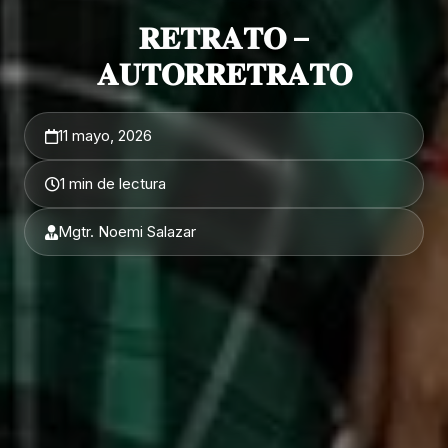
𝐑𝐄𝐓𝐑𝐀𝐓𝐎 –
𝐀𝐔𝐓𝐎𝐑𝐑𝐄𝐓𝐑𝐀𝐓𝐎
11 mayo, 2026
1 min de lectura
Mgtr. Noemi Salazar