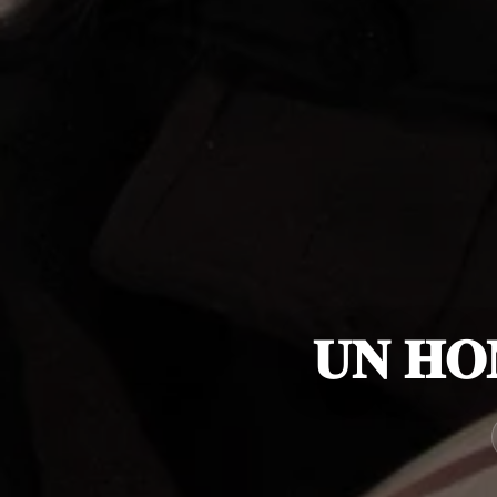
𝐔𝐍 𝐇𝐎