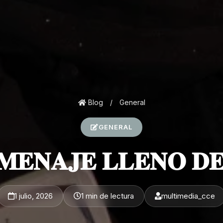
Blog
/
General
GENERAL
𝐌𝐄𝐍𝐀𝐉𝐄 𝐋𝐋𝐄𝐍𝐎 𝐃
1 julio, 2026
1 min de lectura
multimedia_cce