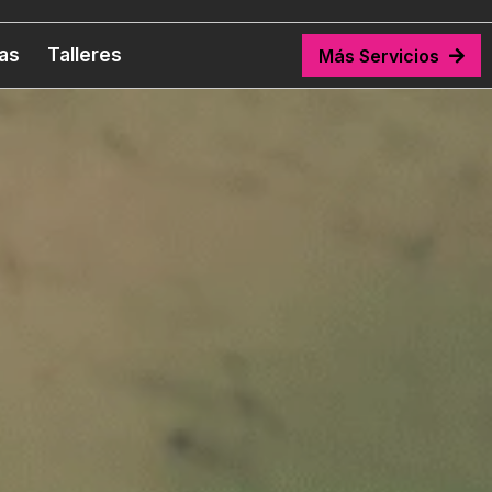
tas
Talleres
Más Servicios