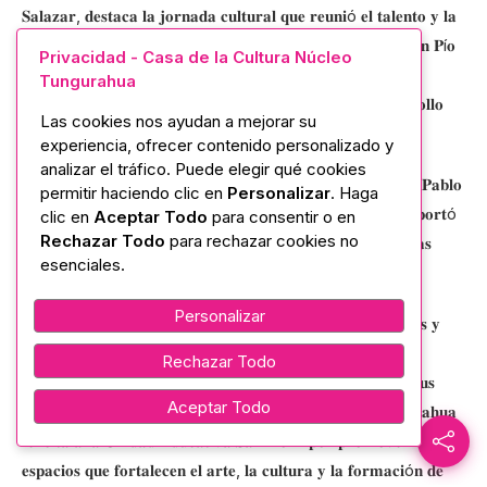
𝐒𝐚𝐥𝐚𝐳𝐚𝐫, 𝐝𝐞𝐬𝐭𝐚𝐜𝐚 𝐥𝐚 𝐣𝐨𝐫𝐧𝐚𝐝𝐚 𝐜𝐮𝐥𝐭𝐮𝐫𝐚𝐥 𝐪𝐮𝐞 𝐫𝐞𝐮𝐧𝐢ó 𝐞𝐥 𝐭𝐚𝐥𝐞𝐧𝐭𝐨 𝐲 𝐥𝐚
𝐜𝐫𝐞𝐚𝐭𝐢𝐯𝐢𝐝𝐚𝐝 𝐝𝐞 𝐥𝐨𝐬 𝐞𝐬𝐭𝐮𝐝𝐢𝐚𝐧𝐭𝐞𝐬 𝐝𝐞 𝐥𝐚 𝐔𝐧𝐢𝐝𝐚𝐝 𝐄𝐝𝐮𝐜𝐚𝐭𝐢𝐯𝐚 𝐒𝐚𝐧 𝐏í𝐨
Privacidad - Casa de la Cultura Núcleo
𝐗, 𝐪𝐮𝐢𝐞𝐧𝐞𝐬 𝐚 𝐭𝐫𝐚𝐯é𝐬 𝐝𝐞 𝐜𝐨𝐧𝐜𝐮𝐫𝐬𝐨𝐬 𝐝𝐞 𝐩𝐢𝐧𝐭𝐮𝐫𝐚, 𝐩𝐨𝐞𝐬í𝐚 𝐲
Tungurahua
𝐝𝐞𝐜𝐥𝐚𝐦𝐚𝐜𝐢ó𝐧 𝐟𝐨𝐦𝐞𝐧𝐭𝐚𝐧 𝐥𝐚 𝐞𝐱𝐩𝐫𝐞𝐬𝐢ó𝐧 𝐚𝐫𝐭í𝐬𝐭𝐢𝐜𝐚 𝐲 𝐞𝐥 𝐝𝐞𝐬𝐚𝐫𝐫𝐨𝐥𝐥𝐨
Las cookies nos ayudan a mejorar su
𝐢𝐧𝐭𝐞𝐠𝐫𝐚𝐥 𝐝𝐞 𝐥𝐚 𝐜𝐨𝐦𝐮𝐧𝐢𝐝𝐚𝐝 𝐞𝐝𝐮𝐜𝐚𝐭𝐢𝐯𝐚.
experiencia, ofrecer contenido personalizado y
analizar el tráfico. Puede elegir qué cookies
𝐄𝐧 𝐞𝐥 𝐜𝐨𝐧𝐜𝐮𝐫𝐬𝐨 𝐩𝐚𝐫𝐭𝐢𝐜𝐢𝐩ó 𝐜𝐨𝐦𝐨 𝐣𝐮𝐫𝐚𝐝𝐨 𝐞𝐥 𝐚𝐫𝐭𝐢𝐬𝐭𝐚 𝐩𝐥á𝐬𝐭𝐢𝐜𝐨 𝐏𝐚𝐛𝐥𝐨
permitir haciendo clic en
Personalizar
. Haga
𝐒á𝐧𝐜𝐡𝐞𝐳, 𝐦𝐢𝐞𝐦𝐛𝐫𝐨 𝐝𝐞𝐥 𝐃𝐢𝐫𝐞𝐜𝐭𝐨𝐫𝐢𝐨 𝐝𝐞 𝐥𝐚 𝐂𝐂𝐄𝐍𝐓, 𝐪𝐮𝐢𝐞𝐧 𝐚𝐩𝐨𝐫𝐭ó
clic en
Aceptar Todo
para consentir o en
Rechazar Todo
para rechazar cookies no
𝐜𝐨𝐧 𝐬𝐮 𝐞𝐱𝐩𝐞𝐫𝐢𝐞𝐧𝐜𝐢𝐚 𝐲 𝐜𝐫𝐢𝐭𝐞𝐫𝐢𝐨 𝐞𝐧 𝐥𝐚 𝐯𝐚𝐥𝐨𝐫𝐚𝐜𝐢ó𝐧 𝐝𝐞 𝐥𝐚𝐬 𝐨𝐛𝐫𝐚𝐬
esenciales.
𝐩𝐫𝐞𝐬𝐞𝐧𝐭𝐚𝐝𝐚𝐬 𝐩𝐨𝐫 𝐥𝐨𝐬 𝐞𝐬𝐭𝐮𝐝𝐢𝐚𝐧𝐭𝐞𝐬.
Personalizar
𝐋𝐚 𝐚𝐜𝐭𝐢𝐯𝐢𝐝𝐚𝐝 𝐩𝐞𝐫𝐦𝐢𝐭𝐢ó 𝐯𝐢𝐬𝐢𝐛𝐢𝐥𝐢𝐳𝐚𝐫 𝐥𝐚𝐬 𝐡𝐚𝐛𝐢𝐥𝐢𝐝𝐚𝐝𝐞𝐬 𝐚𝐫𝐭í𝐬𝐭𝐢𝐜𝐚𝐬 𝐲
𝐥𝐢𝐭𝐞𝐫𝐚𝐫𝐢𝐚𝐬 𝐝𝐞 𝐥𝐨𝐬 𝐩𝐚𝐫𝐭𝐢𝐜𝐢𝐩𝐚𝐧𝐭𝐞𝐬, 𝐪𝐮𝐢𝐞𝐧𝐞𝐬 𝐝𝐞𝐦𝐨𝐬𝐭𝐫𝐚𝐫𝐨𝐧
Rechazar Todo
𝐬𝐞𝐧𝐬𝐢𝐛𝐢𝐥𝐢𝐝𝐚𝐝, 𝐜𝐫𝐞𝐚𝐭𝐢𝐯𝐢𝐝𝐚𝐝 𝐲 𝐜𝐨𝐦𝐩𝐫𝐨𝐦𝐢𝐬𝐨 𝐞𝐧 𝐜𝐚𝐝𝐚 𝐮𝐧𝐚 𝐝𝐞 𝐬𝐮𝐬
Aceptar Todo
𝐢𝐧𝐭𝐞𝐫𝐯𝐞𝐧𝐜𝐢𝐨𝐧𝐞𝐬. 𝐋𝐚 𝐂𝐚𝐬𝐚 𝐝𝐞 𝐥𝐚 𝐂𝐮𝐥𝐭𝐮𝐫𝐚 𝐍ú𝐜𝐥𝐞𝐨 𝐝𝐞 𝐓𝐮𝐧𝐠𝐮𝐫𝐚𝐡𝐮𝐚
𝐟𝐞𝐥𝐢𝐜𝐢𝐭𝐚 𝐚 𝐥𝐚 𝐔𝐧𝐢𝐝𝐚𝐝 𝐄𝐝𝐮𝐜𝐚𝐭𝐢𝐯𝐚 𝐒𝐚𝐧 𝐏í𝐨 𝐗 𝐩𝐨𝐫 𝐩𝐫𝐨𝐦𝐨𝐯𝐞𝐫
𝐞𝐬𝐩𝐚𝐜𝐢𝐨𝐬 𝐪𝐮𝐞 𝐟𝐨𝐫𝐭𝐚𝐥𝐞𝐜𝐞𝐧 𝐞𝐥 𝐚𝐫𝐭𝐞, 𝐥𝐚 𝐜𝐮𝐥𝐭𝐮𝐫𝐚 𝐲 𝐥𝐚 𝐟𝐨𝐫𝐦𝐚𝐜𝐢ó𝐧 𝐝𝐞