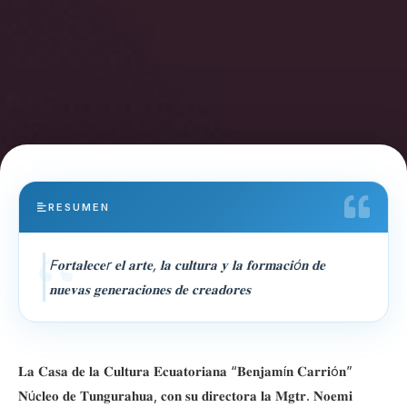
RESUMEN
F𝐨𝐫𝐭𝐚𝐥𝐞𝐜𝐞r 𝐞𝐥 𝐚𝐫𝐭𝐞, 𝐥𝐚 𝐜𝐮𝐥𝐭𝐮𝐫𝐚 𝐲 𝐥𝐚 𝐟𝐨𝐫𝐦𝐚𝐜𝐢ó𝐧 𝐝𝐞
𝐧𝐮𝐞𝐯𝐚𝐬 𝐠𝐞𝐧𝐞𝐫𝐚𝐜𝐢𝐨𝐧𝐞𝐬 𝐝𝐞 𝐜𝐫𝐞𝐚𝐝𝐨𝐫𝐞𝐬
𝐋𝐚 𝐂𝐚𝐬𝐚 𝐝𝐞 𝐥𝐚 𝐂𝐮𝐥𝐭𝐮𝐫𝐚 𝐄𝐜𝐮𝐚𝐭𝐨𝐫𝐢𝐚𝐧𝐚 “𝐁𝐞𝐧𝐣𝐚𝐦í𝐧 𝐂𝐚𝐫𝐫𝐢ó𝐧”
𝐍ú𝐜𝐥𝐞𝐨 𝐝𝐞 𝐓𝐮𝐧𝐠𝐮𝐫𝐚𝐡𝐮𝐚, 𝐜𝐨𝐧 𝐬𝐮 𝐝𝐢𝐫𝐞𝐜𝐭𝐨𝐫𝐚 𝐥𝐚 𝐌𝐠𝐭𝐫. 𝐍𝐨𝐞𝐦𝐢