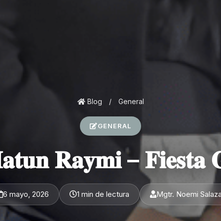
Blog
/
General
GENERAL
𝐚𝐭𝐮𝐧 𝐑𝐚𝐲𝐦𝐢 – 𝐅𝐢𝐞𝐬𝐭𝐚 
6 mayo, 2026
1 min de lectura
Mgtr. Noemi Salaza