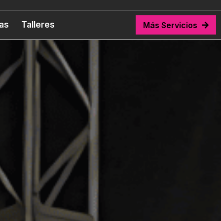
tas
Talleres
Más Servicios