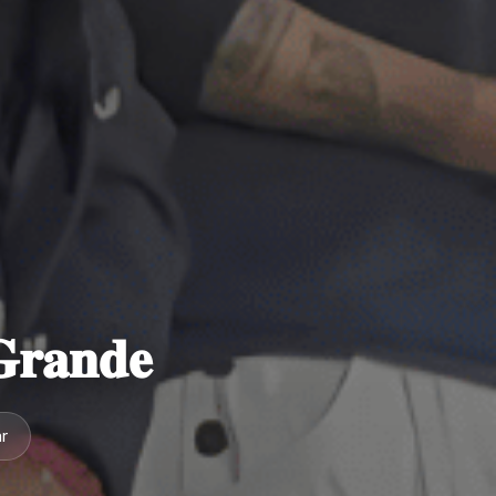
𝐫𝐚𝐧𝐝𝐞
r