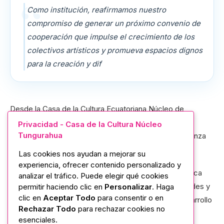
Como institución, reafirmamos nuestro
compromiso de generar un próximo convenio de
cooperación que impulse el crecimiento de los
colectivos artísticos y promueva espacios dignos
para la creación y dif
Desde la Casa de la Cultura Ecuatoriana Núcleo de
Tungurahua, con su directora la Mgtr. Noemi Salazar,
Privacidad - Casa de la Cultura Núcleo
Tungurahua
realizamos una visita al Centro Cultural Guaytambo Danza
Andina, bajo la dirección del maestro Darwin Oñate.
Las cookies nos ayudan a mejorar su
experiencia, ofrecer contenido personalizado y
Este recorrido de apoyo nos permitió conocer de cerca
analizar el tráfico. Puede elegir qué cookies
sus procesos artísticos, dialogar sobre sus necesidades y
permitir haciendo clic en
Personalizar
. Haga
clic en
Aceptar Todo
para consentir o en
proyectar acciones conjuntas que fortalezcan el desarrollo
Rechazar Todo
para rechazar cookies no
cultural en nuestra provincia.
esenciales.