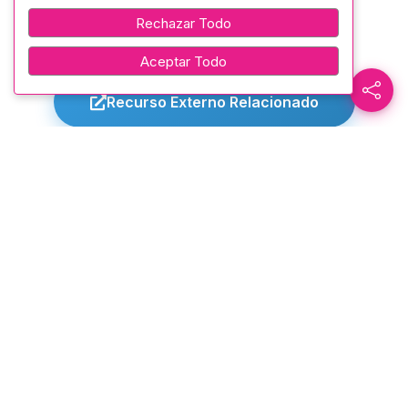
detrás del telón.
Rechazar Todo
Aceptar Todo
Recurso Externo Relacionado
Etiquetas:
Conmemoración
SOBRE EL AUTOR
Mgtr. Noemi Salazar
Directora - Casa de la Cultura "Núcleo
Tungurahua"