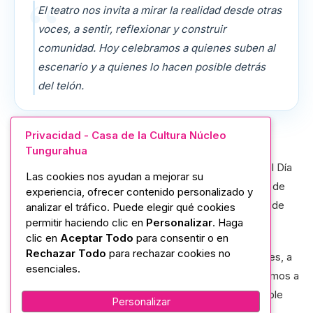
El teatro nos invita a mirar la realidad desde otras
voces, a sentir, reflexionar y construir
comunidad. Hoy celebramos a quienes suben al
escenario y a quienes lo hacen posible detrás
del telón.
Privacidad - Casa de la Cultura Núcleo
La Casa de la Cultura Ecuatoriana “Benjamín Carrión”
Tungurahua
Núcleo de Tungurahua se une a la conmemoración del Día
Las cookies nos ayudan a mejorar su
Mundial del Teatro, una fecha para reconocer el valor de
experiencia, ofrecer contenido personalizado y
las artes escénicas como expresión cultural, espacio de
analizar el tráfico. Puede elegir qué cookies
permitir haciendo clic en
Personalizar
. Haga
encuentro y herramienta para promover la paz.
clic en
Aceptar Todo
para consentir o en
Rechazar Todo
para rechazar cookies no
El teatro nos invita a mirar la realidad desde otras voces, a
esenciales.
sentir, reflexionar y construir comunidad. Hoy celebramos a
quienes suben al escenario y a quienes lo hacen posible
Personalizar