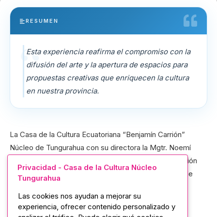
RESUMEN
Esta experiencia reafirma el compromiso con la
difusión del arte y la apertura de espacios para
propuestas creativas que enriquecen la cultura
en nuestra provincia.
La Casa de la Cultura Ecuatoriana “Benjamín Carrión”
Núcleo de Tungurahua con su directora la Mgtr. Noemí
Salazar, vivió una jornada llena de innovación y expresión
Privacidad - Casa de la Cultura Núcleo
artística con “Orffo Muestra Sonora”, realizada el 25 de
Tungurahua
marzo en el Auditorio “Jorge Enrique Adoum”.
Las cookies nos ayudan a mejorar su
experiencia, ofrecer contenido personalizado y
El evento contó con la participación de artistas