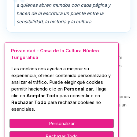
a quienes abren mundos con cada página y
hacen de la escritura un puente entre la
sensibilidad, la historia y la cultura.
La Casa de la Cultura Ecuatoriana “Benjamín Carrión”
Privacidad - Casa de la Cultura Núcleo
Tungurahua
Núcleo de Tungurahua, con su directora la Mgtr. Noemi
Salazar, saluda con admiración y cariño a todas y todos
Las cookies nos ayudan a mejorar su
quienes, a través de la palabra, construyen memoria,
experiencia, ofrecer contenido personalizado y
analizar el tráfico. Puede elegir qué cookies
imaginación e identidad en nuestro país.
permitir haciendo clic en
Personalizar
. Haga
clic en
Aceptar Todo
para consentir o en
En este Día del Escritor Ecuatoriano, celebramos a quienes
Rechazar Todo
para rechazar cookies no
abren mundos con cada página y hacen de la escritura un
esenciales.
puente entre la sensibilidad, la historia y la cultura.
Personalizar
Rechazar Todo