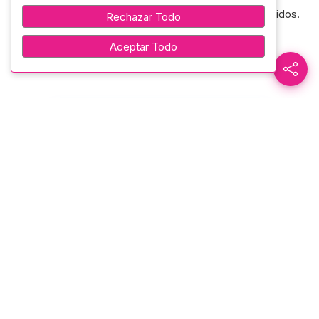
que la paz y el consuelo acompañen a sus seres queridos.
Rechazar Todo
Aceptar Todo
Paz en su tumba.
Recurso Externo Relacionado
Etiquetas:
Paz
SOBRE EL AUTOR