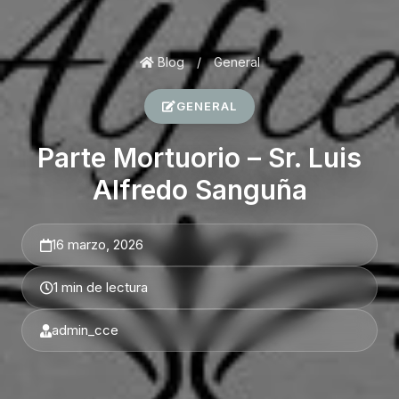
Blog
/
General
GENERAL
Parte Mortuorio – Sr. Luis
Alfredo Sanguña
16 marzo, 2026
1 min de lectura
admin_cce