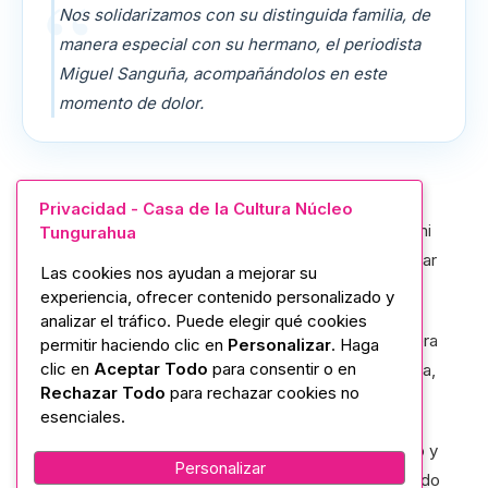
Nos solidarizamos con su distinguida familia, de
manera especial con su hermano, el periodista
Miguel Sanguña, acompañándolos en este
momento de dolor.
La Casa de la Cultura Ecuatoriana “Benjamín Carrión”,
Privacidad - Casa de la Cultura Núcleo
Núcleo de Tungurahua con su Directora la Mgtr. Noemi
Tungurahua
Salazar, expresa su más profundo sentimiento de pesar
Las cookies nos ayudan a mejorar su
ante el fallecimiento del Sr. Luis Alfredo Sanguña.
experiencia, ofrecer contenido personalizado y
analizar el tráfico. Puede elegir qué cookies
Nos solidarizamos con su distinguida familia, de manera
permitir haciendo clic en
Personalizar
. Haga
clic en
Aceptar Todo
para consentir o en
especial con su hermano, el periodista Miguel Sanguña,
Rechazar Todo
para rechazar cookies no
acompañándolos en este momento de dolor.
esenciales.
Elevamos nuestras oraciones por su eterno descanso y
Personalizar
expresamos nuestras sinceras condolencias, deseando