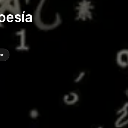
Poesía
️
ar