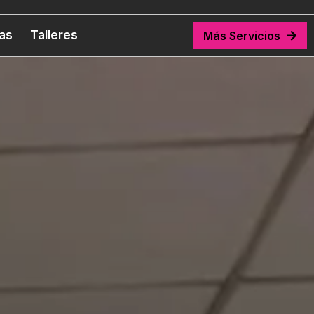
tas
Talleres
Más Servicios