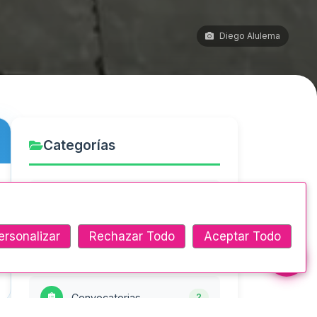
Diego Alulema
Categorías
Actividades Culturales
5
ersonalizar
Rechazar Todo
Aceptar Todo
Comunicados Oficiales
1
Convocatorias
2