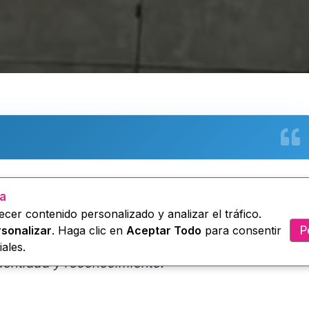
na “Benjamín Carrión” Núcleo de Tungurahua con
ua
cer contenido personalizado y analizar el tráfico.
ar, compartió una jornada llena de sensibilidad
P
sonalizar
. Haga clic en
Aceptar Todo
para consentir
scritores en el Mes de la Mujer”, donde la
ales.
dentidad y reconocimiento.