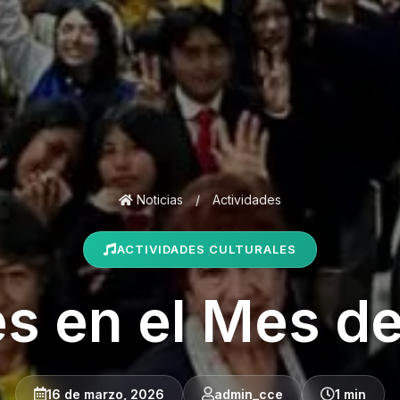
Noticias
/
Actividades
ACTIVIDADES CULTURALES
es en el Mes de
16 de marzo, 2026
admin_cce
1 min