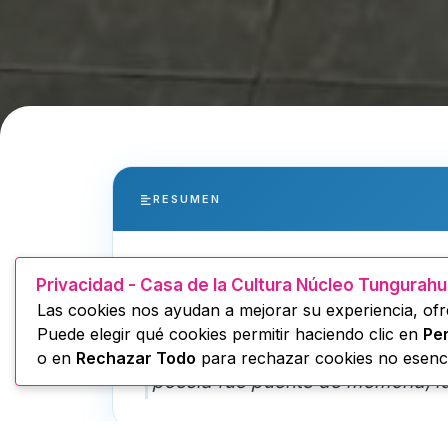
RESUMEN
La Casa de la Cultura Ecuatoria
Privacidad - Casa de la Cultura Núcleo Tungurah
Las cookies nos ayudan a mejorar su experiencia, ofre
su directora la Mgtr. Noemí Salaz
Puede elegir qué cookies permitir haciendo clic en
Per
y palabra viva en el encuentro “E
o en
Rechazar Todo
para rechazar cookies no esenci
poesía fue puente de memoria, i