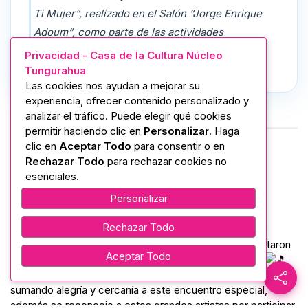
Ti Mujer”, realizado en el Salón “Jorge Enrique
Adoum”, como parte de las actividades
conmemorativas por el Día Internacional de la
Privacidad - Casa de la Cultura Núcleo
Mujer.
Tungurahua
Las cookies nos ayudan a mejorar su
experiencia, ofrecer contenido personalizado y
analizar el tráfico. Puede elegir qué cookies
permitir haciendo clic en
Personalizar
. Haga
clic en
Aceptar Todo
para consentir o en
Rechazar Todo
para rechazar cookies no
Información Adicional
esenciales.
Personalizar
Rechazar Todo
En el escenario se presentaron “Marc Anthony (Yo me
llamo)”, Christian Russo y Álvaro Acosta, quienes deleitaron
Aceptar Todo
al público con un repertorio romántico y vibrante.
La velada contó con la conducción de Coky Pazmiño,
sumando alegría y cercanía a este encuentro especial,
además se reconocio a estos grandes artistas por participar