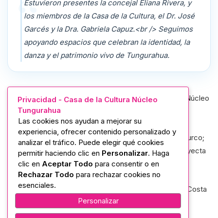
Estuvieron presentes la concejal Eliana Rivera, y
los miembros de la Casa de la Cultura, el Dr. José
Garcés y la Dra. Gabriela Capuz.<br /> Seguimos
apoyando espacios que celebran la identidad, la
danza y el patrimonio vivo de Tungurahua.
La Casa de la Cultura Ecuatoriana “Benjamín Carrión” Núcleo
Privacidad - Casa de la Cultura Núcleo
Tungurahua
de Tungurahua, con su directora Mgtr. Noemi Salazar,
Las cookies nos ayudan a mejorar su
participó en la rueda de prensa de lanzamiento del VII
experiencia, ofrecer contenido personalizado y
Festival de Guaruchas y Soldados de la Loma de Shuyurco;
analizar el tráfico. Puede elegir qué cookies
un encuentro que fortalece nuestras tradiciones y proyecta
permitir haciendo clic en
Personalizar
. Haga
clic en
Aceptar Todo
para consentir o en
el intercambio cultural.
Rechazar Todo
para rechazar cookies no
esenciales.
Este festival reunirá delegaciones de Ecuador, Italia y Costa
Personalizar
Rica, con la participación de: