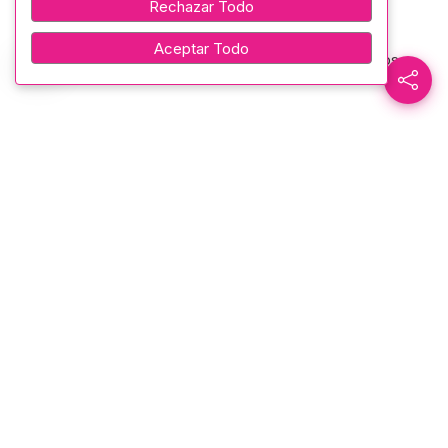
Rechazar Todo
Aceptar Todo
Danza Mushuc Ñan, Centro Cultural Guaytambos
Danza Andina y Ballet Cultural Tradic–Sumak
Grupo Sbandieratori de lle contrade
Grupo Nayuribes Cero Estrés
Organiza: Fundación “Dejando Huellas” con su presidente