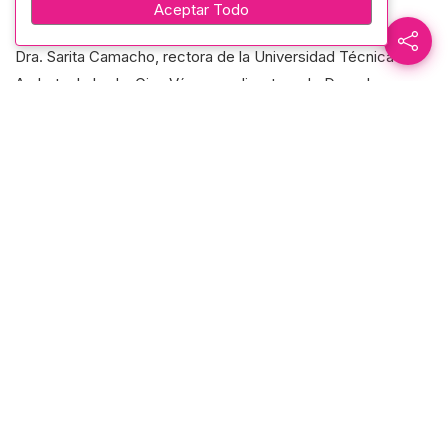
Aceptar Todo
El evento contó con la presencia de autoridades como la
Dra. Sarita Camacho, rectora de la Universidad Técnica de
Ambato; la Lcda. Gina Vásquez, directora de Derechos
Humanos; y la Dra. Rosa Pacheco, escritora y miembro de la
Casa de la Cultura, reafirmando el valor de estos espacios
culturales además de recibir un reconocimiento por el día de
la mujer.
Galería de Imágenes