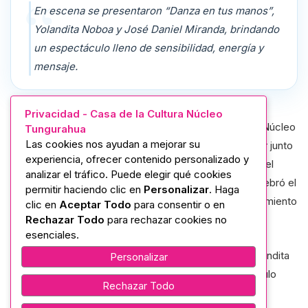
En escena se presentaron “Danza en tus manos”,
Yolandita Noboa y José Daniel Miranda, brindando
un espectáculo lleno de sensibilidad, energía y
mensaje.
Privacidad - Casa de la Cultura Núcleo
La Casa de la Cultura Ecuatoriana “Benjamín Carrión” Núcleo
Tungurahua
Las cookies nos ayudan a mejorar su
de Tungurahua con su directora la Mgtr. Noemí Salazar junto
experiencia, ofrecer contenido personalizado y
a la Mgtr. Gissela Vargas miembro del directorio, vivió el
analizar el tráfico. Puede elegir qué cookies
programa “Mujer Actual”, una jornada artística que celebró el
permitir haciendo clic en
Personalizar
. Haga
protagonismo y la fuerza de la mujer a través del movimiento
clic en
Aceptar Todo
para consentir o en
Rechazar Todo
para rechazar cookies no
y la música.
esenciales.
En escena se presentaron “Danza en tus manos”, Yolandita
Personalizar
Noboa y José Daniel Miranda, brindando un espectáculo
Rechazar Todo
lleno de sensibilidad, energía y mensaje.